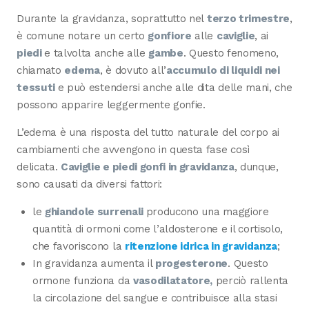
Durante la gravidanza, soprattutto nel
terzo trimestre
,
è comune notare un certo
gonfiore
alle
caviglie
, ai
piedi
e talvolta anche alle
gambe
. Questo fenomeno,
chiamato
edema
, è dovuto all’
accumulo di liquidi nei
tessuti
e può estendersi anche alle dita delle mani, che
possono apparire leggermente gonfie.
L’edema è una risposta del tutto naturale del corpo ai
cambiamenti che avvengono in questa fase così
delicata.
Caviglie e piedi gonfi in gravidanza
, dunque,
sono causati da diversi fattori:
le
ghiandole surrenali
producono una maggiore
quantità di ormoni come l’aldosterone e il cortisolo,
che favoriscono la
ritenzione idrica in gravidanza
;
In gravidanza aumenta il
progesterone
. Questo
ormone funziona da
vasodilatatore,
perciò rallenta
la circolazione del sangue e contribuisce alla stasi