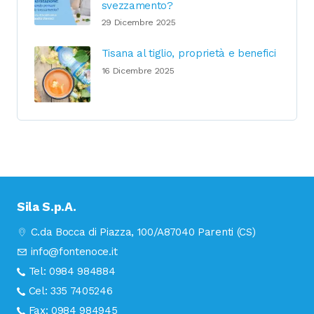
svezzamento?
29 Dicembre 2025
Tisana al tiglio, proprietà e benefici
16 Dicembre 2025
Sila S.p.A.
C.da Bocca di Piazza, 100/A
87040 Parenti (CS)
info@fontenoce.it
Tel:
0984 984884
Cel:
335 7405246
Fax:
0984 984945