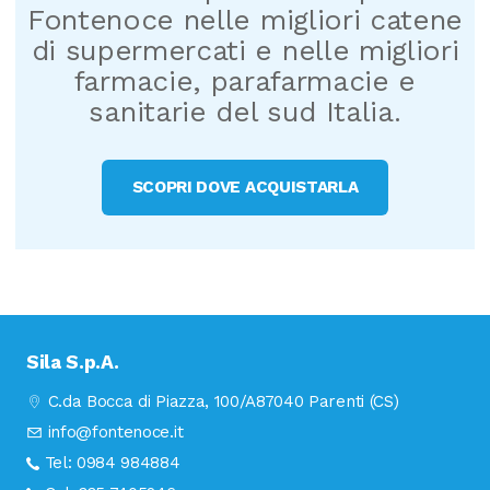
Fontenoce nelle migliori catene
di supermercati e nelle migliori
farmacie, parafarmacie e
sanitarie del sud Italia.
SCOPRI DOVE ACQUISTARLA
Sila S.p.A.
C.da Bocca di Piazza, 100/A
87040 Parenti (CS)
info@fontenoce.it
Tel:
0984 984884