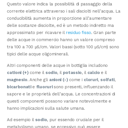
Questo valore indica la possibilità di passaggio della
corrente elettrica attraverso i sali disciolti nell’acqua. La
conducibilità aumenta in proporzione all’aumentare
delle sostanze disciolte, ed è un metodo indiretto ma
approssimato per ricavare il
residuo fisso
. Gran parte
delle acque in commercio hanno un valore compreso
tra 100 a 700 µS/cm. Valori bassi (sotto 100 µS/cm) sono
tipici delle acque oligominerali.
Altri componenti delle acque in bottiglia includono
cationi (+)
come il
sodio
, il
potassio
, il
calcio
e il
magnesio
. Anche gli
anioni (-)
come i
cloruri
,
solfati
,
bicarbonati
e
fluoruri
sono presenti, influenzando il
sapore e le proprietà dell’acqua. Le concentrazioni di
questi componenti possono variare notevolmente e
hanno implicazioni sulla salute umana.
Ad esempio il
sodio
, pur essendo cruciale per il
metabolismo umano, se eccessivo può essere