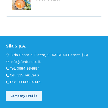
Sila S.p.A.
C.da Bocca di Piazza, 100/A
87040 Parenti (CS)
info@fontenoce.it
Tel:
0984 984884
Cel:
335 7405246
Fax:
0984 984945
Company Profile