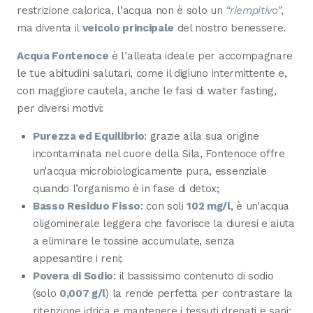
restrizione calorica, l’acqua non è solo un
“riempitivo”
,
ma diventa il
veicolo principale
del nostro benessere.
Acqua Fontenoce
è l’alleata ideale per accompagnare
le tue abitudini salutari, come il digiuno intermittente e,
con maggiore cautela, anche le fasi di water fasting,
per diversi motivi:
Purezza ed Equilibrio
: grazie alla sua origine
incontaminata nel cuore della Sila, Fontenoce offre
un’acqua microbiologicamente pura, essenziale
quando l’organismo è in fase di detox;
Basso Residuo Fisso
: con soli
102 mg/l
, è un’acqua
oligominerale leggera che favorisce la diuresi e aiuta
a eliminare le tossine accumulate, senza
appesantire i reni;
Povera di Sodio
: il bassissimo contenuto di sodio
(solo
0,007 g/l
) la rende perfetta per contrastare la
ritenzione idrica e mantenere i tessuti drenati e sani;