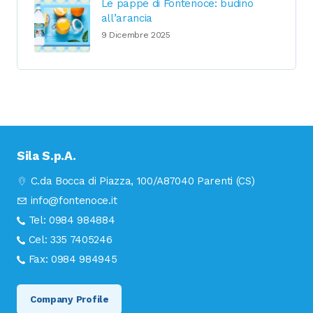
Le pappe di Fontenoce: budino
all’arancia
9 Dicembre 2025
Sila S.p.A.
C.da Bocca di Piazza, 100/A
87040 Parenti (CS)
info@fontenoce.it
Tel:
0984 984884
Cel:
335 7405246
Fax:
0984 984945
Company Profile