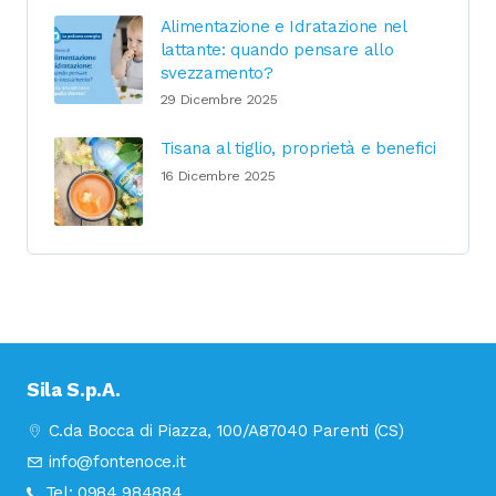
Alimentazione e Idratazione nel
lattante: quando pensare allo
svezzamento?
29 Dicembre 2025
Tisana al tiglio, proprietà e benefici
16 Dicembre 2025
Sila S.p.A.
C.da Bocca di Piazza, 100/A
87040 Parenti (CS)
info@fontenoce.it
Tel:
0984 984884