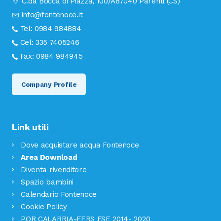
C.da Bocca di Piazza, 100/A
87040 Parenti (CS)
info@fontenoce.it
Tel:
0984 984884
Cel:
335 7405246
Fax:
0984 984945
Company Profile
Link utili
Dove acquistare acqua Fontenoce
Area Download
Diventa rivenditore
Spazio bambini
Calendario Fontenoce
Cookie Policy
POR CALABRIA-FERS FSE 2014- 2020