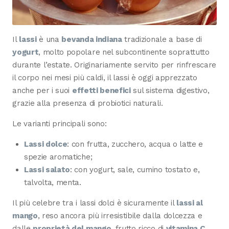
Il
lassi
è una
bevanda indiana
tradizionale a base di
yogurt
, molto popolare nel subcontinente soprattutto
durante l’estate. Originariamente servito per rinfrescare
il corpo nei mesi più caldi, il lassi è oggi apprezzato
anche per i suoi
effetti benefici
sul sistema digestivo,
grazie alla presenza di probiotici naturali.
Le varianti principali sono:
Lassi dolce
: con frutta, zucchero, acqua o latte e
spezie aromatiche;
Lassi salato
: con yogurt, sale, cumino tostato e,
talvolta, menta.
Il più celebre tra i lassi dolci è sicuramente il
lassi al
mango
, reso ancora più irresistibile dalla dolcezza e
dalle
proprietà del mango
, frutto ricco di
vitamina C
,