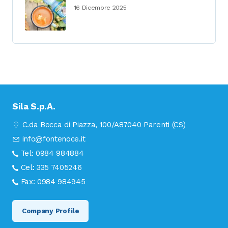
16 Dicembre 2025
Sila S.p.A.
C.da Bocca di Piazza, 100/A
87040 Parenti (CS)
info@fontenoce.it
Tel:
0984 984884
Cel:
335 7405246
Fax:
0984 984945
Company Profile