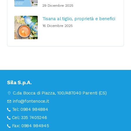
29 Dicembre 2025
Tisana al tiglio, proprietà e benefici
16 Dicembre 2025
Sila S.p.A.
C.da Bocca di Piazza, 100/A
87040 Parenti (CS)
info@fontenoce.it
Tel:
0984 984884
Cel:
335 7405246
Fax:
0984 984945