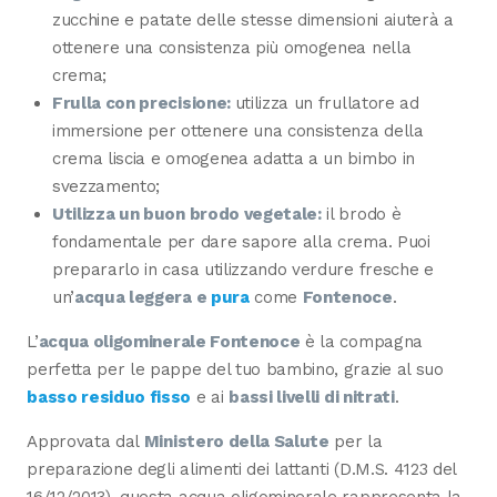
zucchine e patate delle stesse dimensioni aiuterà a
ottenere una consistenza più omogenea nella
crema;
Frulla con precisione:
utilizza un frullatore ad
immersione per ottenere una consistenza della
crema liscia e omogenea adatta a un bimbo in
svezzamento;
Utilizza un buon brodo vegetale:
il brodo è
fondamentale per dare sapore alla crema. Puoi
prepararlo in casa utilizzando verdure fresche e
un’
acqua leggera e
pura
come
Fontenoce
.
L’
acqua oligominerale Fontenoce
è la compagna
perfetta per le pappe del tuo bambino, grazie al suo
basso residuo fisso
e ai
bassi livelli di nitrati
.
Approvata dal
Ministero della Salute
per la
preparazione degli alimenti dei lattanti (D.M.S. 4123 del
16/12/2013), questa acqua oligominerale rappresenta la