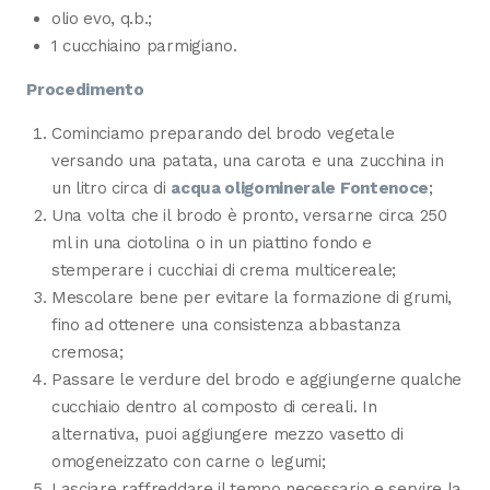
olio evo, q.b.;
1 cucchiaino parmigiano.
Procedimento
Cominciamo preparando del brodo vegetale
versando una patata, una carota e una zucchina in
un litro circa di
acqua oligominerale Fontenoce
;
Una volta che il brodo è pronto, versarne circa 250
ml in una ciotolina o in un piattino fondo e
stemperare i cucchiai di crema multicereale;
Mescolare bene per evitare la formazione di grumi,
fino ad ottenere una consistenza abbastanza
cremosa;
Passare le verdure del brodo e aggiungerne qualche
cucchiaio dentro al composto di cereali. In
alternativa, puoi aggiungere mezzo vasetto di
omogeneizzato con carne o legumi;
Lasciare raffreddare il tempo necessario e servire la