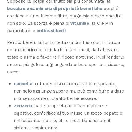
Sebbene la polpa del frutto sia più consumata, la
buccia è una miniera di proprietà benefiche
perché
contiene nutrienti come fibre, magnesio e carotenoidi e
non solo. La scorza è piena di
vitamine
, la C e P in
particolare, e
antiossidanti
.
Perciò, bere una fumante tazza di infuso con la buccia
del mandarino può aiutarti in tanti modi, dall’alleviare
tosse e asma e favorire il riposo notturno. Puoi renderlo
ancora più goloso aggiungendo erbe e spezie a piacere,
come:
cannella
: nota per il suo aroma caldo e speziato,
non solo aggiunge sapore ma può contribuire a dare
una sensazione di comfort e benessere;
zenzero
: dalle proprietà antinfiammatorie e
digestive, conferisce al tuo infuso un tocco pepato e
rinfrescante. Inoltre, offre molti benefici per il
sistema respiratorio;