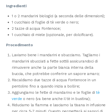
Ingredienti
1 o 2 mandarini biologici (a seconda delle dimensioni);
1 cucchiaio di foglie di tè verde o nero;
2 tazze di acqua Fontenoce;
1 cucchiaio di miele (opzionale, per dolcificare).
Procedimento
Laviamo bene i mandarini e sbucciamo. Tagliamo i
mandarini sbucciati a fette sottili assicurandoci di
rimuovere anche la parte bianca interna della
buccia, che potrebbe conferire un sapore amaro;
Riscaldiamo due tazze di acqua Fontenoce in un
pentolino fino a quando inizia a bollire;
Aggiungiamo le fette di mandarino e le foglie di
tè
verde
o nero (va bene anche il tè in bustina);
Riduciamo la fiamma e lasciamo la tisana in infusione
per circa 5-7 minuti. Questo permetterà ai sapori di