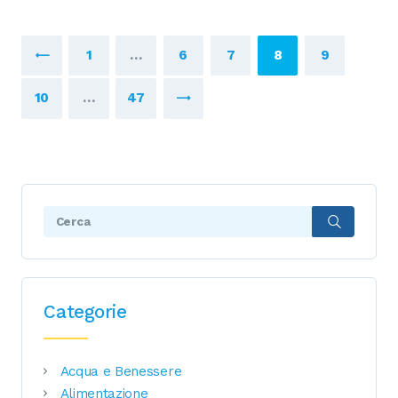
Navigazione
PAGE
1
…
PAGE
6
<
PAGE
7
PAGE
8
PAGE
9
articoli
PAGE
10
…
PAGE
47
>
Search:
Categorie
Acqua e Benessere
Alimentazione