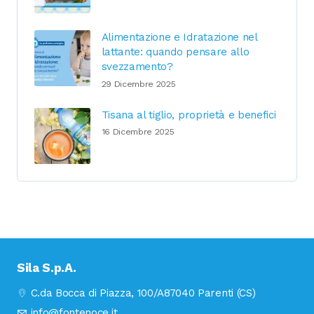
Alimentazione e Idratazione nel
lattante: quando pensare allo
svezzamento?
29 Dicembre 2025
Tisana al tiglio, proprietà e benefici
16 Dicembre 2025
Sila S.p.A.
C.da Bocca di Piazza, 100/A
87040 Parenti (CS)
info@fontenoce.it