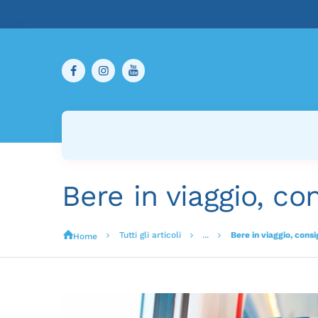
Bere in viaggio, co
Tutti gli articoli
...
Bere in viaggio, consi
Home