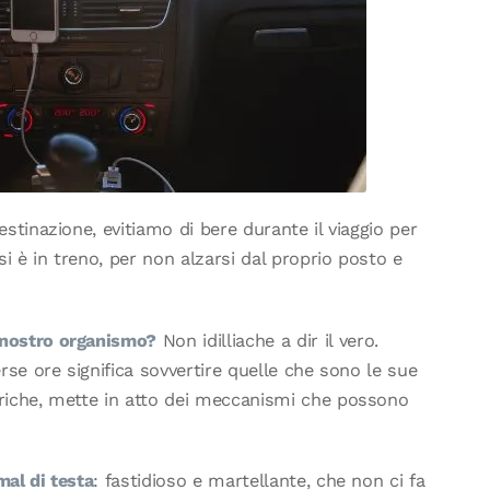
estinazione, evitiamo di bere durante il viaggio per
i è in treno, per non alzarsi dal proprio posto e
l nostro organismo?
Non idilliache a dir il vero.
erse ore significa sovvertire quelle che sono le sue
idriche, mette in atto dei meccanismi che possono
al di testa
: fastidioso e martellante, che non ci fa