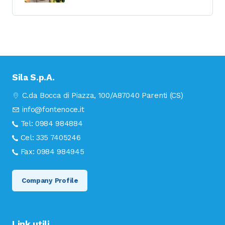
Sila S.p.A.
C.da Bocca di Piazza, 100/A
87040 Parenti (CS)
info@fontenoce.it
Tel:
0984 984884
Cel:
335 7405246
Fax:
0984 984945
Company Profile
Link utili