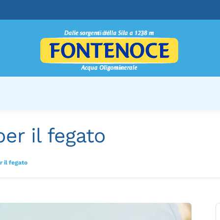
er il fegato
 il fegato