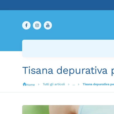
Tisana depurativa p
Tutti gli articoli
...
Tisana depurativa per
Home