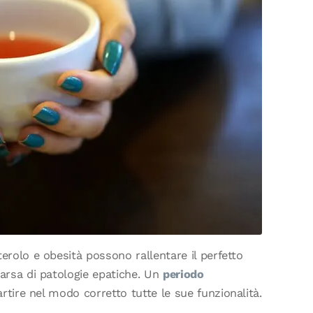
terolo e obesità possono rallentare il perfetto
parsa di patologie epatiche. Un
periodo
artire nel modo corretto tutte le sue funzionalità.