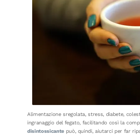
Alimentazione sregolata, stress, diabete, coles
ingranaggio del fegato, facilitando così la com
disintossicante
può, quindi, aiutarci per far rip