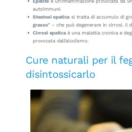
Epatite
è un’infiammazione provocata da viru
autoimmuni.
Steatosi epatica
si tratta di accumulo di g
grasso
” – che può degenerare in cirrosi. Il 
Cirrosi epatica
è una malattia cronica e dege
provocata dall’alcolismo.
Cure naturali per il f
disintossicarlo