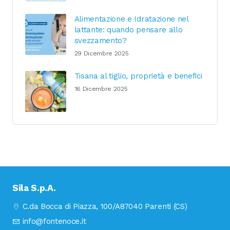
Alimentazione e Idratazione nel
lattante: quando pensare allo
svezzamento?
29 Dicembre 2025
Tisana al tiglio, proprietà e benefici
16 Dicembre 2025
Sila S.p.A.
C.da Bocca di Piazza, 100/A
87040 Parenti (CS)
info@fontenoce.it