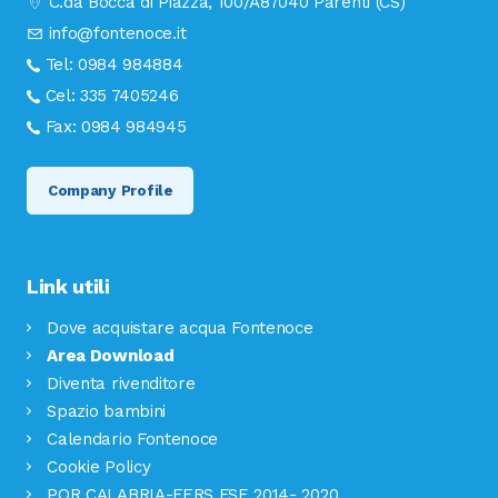
C.da Bocca di Piazza, 100/A
87040 Parenti (CS)
info@fontenoce.it
Tel:
0984 984884
Cel:
335 7405246
Fax:
0984 984945
Company Profile
Link utili
Dove acquistare acqua Fontenoce
Area Download
Diventa rivenditore
Spazio bambini
Calendario Fontenoce
Cookie Policy
POR CALABRIA-FERS FSE 2014- 2020