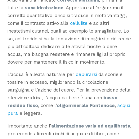
A ciò vanno affiancate
corrette abitudini
, prima fra
tutte la
sana idratazione
. Apportare all’organismo il
corretto quantitativo idrico si traduce in molti vantaggi,
come il contrasto attivo alla
cellulite
e ad altri
inestetismi cutanei, quali ad esempio le smagliature. Lo
so, col freddo si ha la tentazione di impigrirsi e ciò rende
più difficoltoso dedicarsi alle attività fisiche o bere
acqua, ma bisogna resistere e rimanere ligi al proprio
dovere per mantenere il fisico in movimento.
L’acqua è alleata naturale per
depurarsi
da scorie e
tossine in eccesso, migliorando la circolazione
sanguigna e l’azione del cuore. Per la prevenzione della
ritenzione idrica, l’acqua da bere è una con
basso
residuo fisso
, come l’
oligominerale Fontenoce
,
acqua
pura
e leggera.
Importante anche l’
alimentazione varia ed equilibrata
,
preferendo alimenti ricchi di acqua e di fibre, come