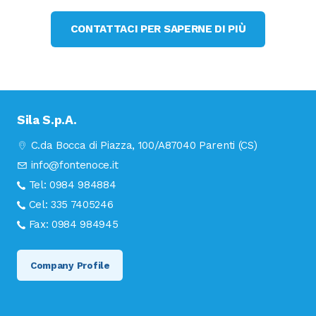
CONTATTACI PER SAPERNE DI PIÙ
Sila S.p.A.
C.da Bocca di Piazza, 100/A
87040 Parenti (CS)
info@fontenoce.it
Tel:
0984 984884
Cel:
335 7405246
Fax:
0984 984945
Company Profile