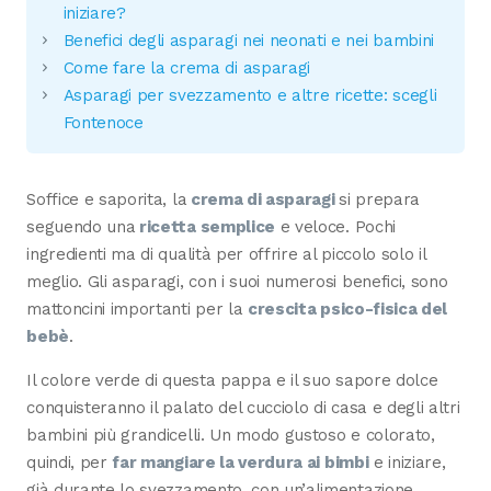
iniziare?
Benefici degli asparagi nei neonati e nei bambini
Come fare la crema di asparagi
Asparagi per svezzamento e altre ricette: scegli
Fontenoce
Soffice e saporita, la
crema di asparagi
si prepara
seguendo una
ricetta semplice
e veloce. Pochi
ingredienti ma di qualità per offrire al piccolo solo il
meglio. Gli asparagi, con i suoi numerosi benefici, sono
mattoncini importanti per la
crescita psico-fisica del
bebè
.
Il colore verde di questa pappa e il suo sapore dolce
conquisteranno il palato del cucciolo di casa e degli altri
bambini più grandicelli. Un modo gustoso e colorato,
quindi, per
far mangiare la verdura ai bimbi
e iniziare,
già durante lo svezzamento, con un’alimentazione