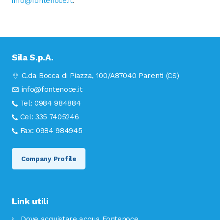
info@fontenoce.it
.
Sila S.p.A.
C.da Bocca di Piazza, 100/A
87040 Parenti (CS)
info@fontenoce.it
Tel:
0984 984884
Cel:
335 7405246
Fax:
0984 984945
Company Profile
Link utili
Dove acquistare acqua Fontenoce