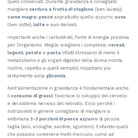
quelli conservati. Durante gravidanza è consigliato
mangiare
verdura e frutta di stagione
(ben lavata);
carne magra
;
pesce
soprattutto quello azzurro;
uova
(ben cotte);
latte
e suoi derivati.
Importanti anche i carboidrati, fonte di energia preziosa
per l’organismo. Meglio scegliere i complessi:
cereali
,
legumi
,
patate
e
pasta
infatti stressano di meno il
metabolismo e gli organi digestivi della donna incinta.
Inoltre, rispetto a quelli semplici, impattano più
lentamente sulla
glicemia
.
Nell’alimentazione in gravidanza è fondamentale anche
il
consumo di grassi
: favorisce lo sviluppo del cervello
e del sistema nervoso del neonato. Ecco perché i
nutrizionisti in genere consigliano di mangiare a
settimana
2-3 porzioni di pesce azzurro
di piccola
taglia (alici, acciughe, sardine, sgombro). Evitando quelli
che possono contenere metil-mercurio, come ad